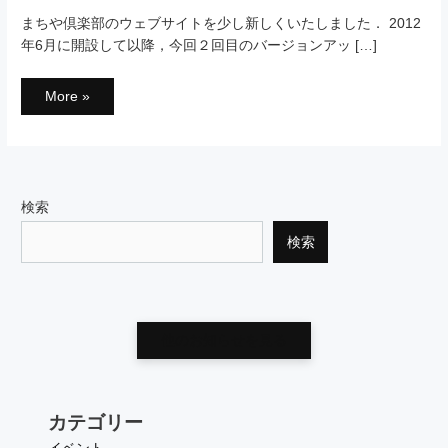
まちや倶楽部のウェブサイトを少し新しくいたしました． 2012
年6月に開設して以降，今回２回目のバージョンアッ […]
ウ
More »
ェ
ブ
サ
イ
ト
を
少
し
検索
新
し
く
検索
し
ま
し
た．
他のお知らせを見る
カテゴリー