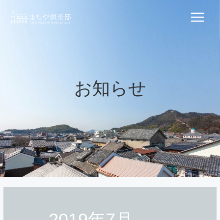
内
容
Main
を
ス
Menu
キ
ッ
プ
お知らせ
2019年7月