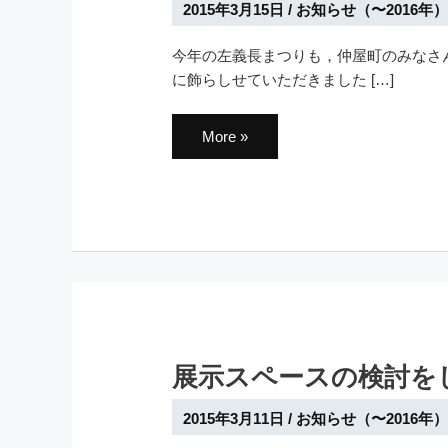
2015年3月15日
/
お知らせ（〜2016年）
今年の左義長まつりも，仲屋町のみなさ
に飾らしせていただきました […]
左
More »
義
長
ま
つ
り
が
あ
り
ま
し
た．
展示スペースの検討を
2015年3月11日
/
お知らせ（〜2016年）