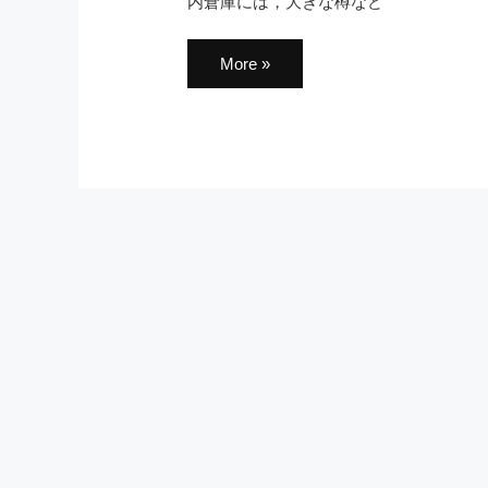
内倉庫には，大きな樽など
酒
More »
造
り
の
道
具
類
の
整
理
を
し
ま
し
た．