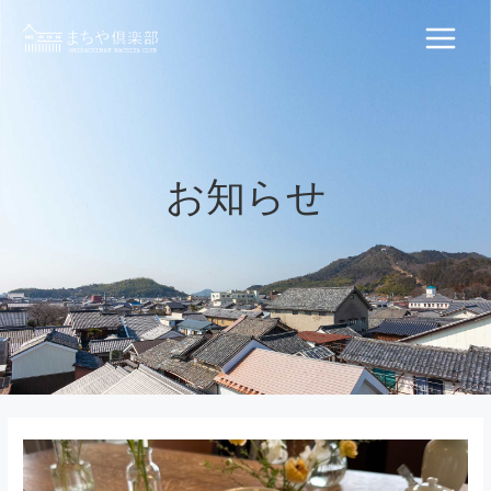
内
容
Main
を
ス
Menu
キ
ッ
プ
お知らせ