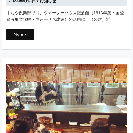
2024年5月3日
/
お知らせ
し
ま
し
まちや倶楽部では、ウォーターハウス記念館（1913年築・国登
た
録有形文化財・ヴォーリズ建築）の活用に、（公財）近
近
More »
江
八
幡
ヴ
ォ
ー
リ
ズ
建
築
GUIDE
CARDS（ガ
イ
ド
カ
ー
ド）
が
で
き
ま
し
た