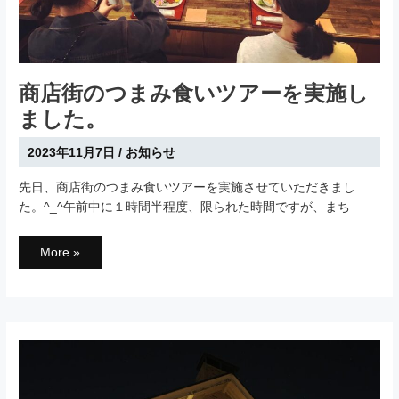
商店街のつまみ食いツアーを実施し
ました。
2023年11月7日
/
お知らせ
先日、商店街のつまみ食いツアーを実施させていただきまし
た。^_^午前中に１時間半程度、限られた時間ですが、まち
商
More »
店
街
の
つ
ま
み
食
い
ツ
ア
ー
を