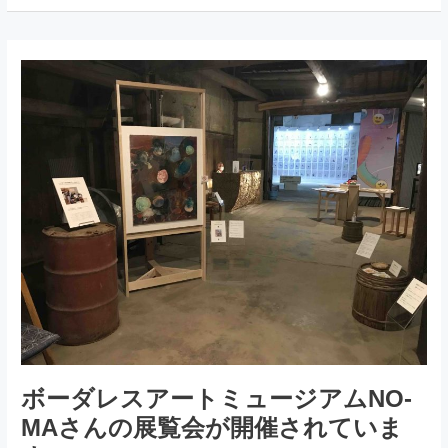
イ
ト
を
新
し
く
い
た
し
ま
し
た
ボーダレスアートミュージアムNO-
MAさんの展覧会が開催されていま