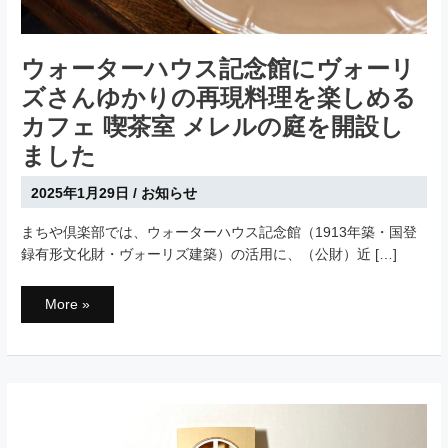
ウォーターハウス記念館にヴォーリ
ズさんゆかりの再現料理を楽しめる
カフェ 喫茶室 メレルの庭を開設し
ました
2025年1月29日
/
お知らせ
まちや倶楽部では、ウォーターハウス記念館（1913年築・国登
録有形文化財・ヴォーリズ建築）の活用に、（公財）近 […]
ウ
More »
ォ
ー
タ
ー
ハ
ウ
ス
記
念
館
に