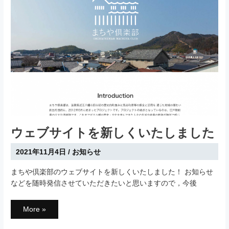
登
録
有
形
文
化
財
に
登
録
さ
れ
ま
し
た。
ウェブサイトを新しくいたしました
2021年11月4日
/
お知らせ
まちや倶楽部のウェブサイトを新しくいたしました！ お知らせ
などを随時発信させていただきたいと思いますので，今後
ウ
More »
ェ
ブ
サ