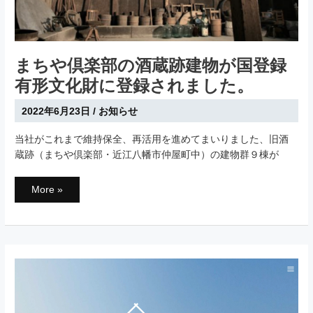
り
ま
し
た
まちや倶楽部の酒蔵跡建物が国登録
有形文化財に登録されました。
2022年6月23日
/
お知らせ
当社がこれまで維持保全、再活用を進めてまいりました、旧酒
蔵跡（まちや倶楽部・近江八幡市仲屋町中）の建物群９棟が
ま
More »
ち
や
倶
楽
部
の
酒
蔵
跡
建
物
が
国