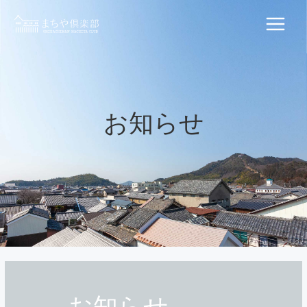
内
容
Main
を
ス
Menu
キ
ッ
プ
お知らせ
お知らせ