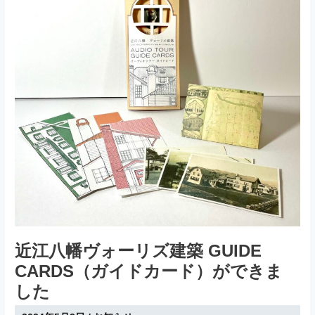
ヴ
ォ
ー
リ
ズ
さ
ん
ゆ
か
り
の
再
現
料
理
を
楽
し
め
る
カ
フ
ェ
喫
茶
室
メ
近江八幡ヴォーリズ建築 GUIDE
レ
ル
CARDS（ガイドカード）ができま
の
庭
した
を
開
設