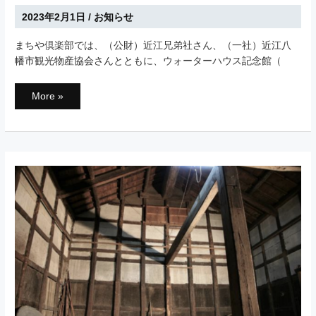
2023年2月1日
/
お知らせ
まちや倶楽部では、（公財）近江兄弟社さん、（一社）近江八
幡市観光物産協会さんとともに、ウォーターハウス記念館（
ウ
More »
ォ
ー
タ
ー
ハ
ウ
ス
記
念
館
の
宿
泊
施
設
と
し
て
の
活
用
が
始
ま