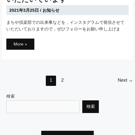
2021年3月25日
/
お知らせ
まちや倶楽部での出来事などを，インスタグラムで発信させて
いただいておりますので，ぜひフォローをお願い申し上げま
イ
More »
ン
ス
タ
グ
ラ
ム
で
も
Post
情
1
2
Next
→
報
pagination
発
信
さ
検索
せ
て
い
検索
た
だ
い
て
い
ま
す