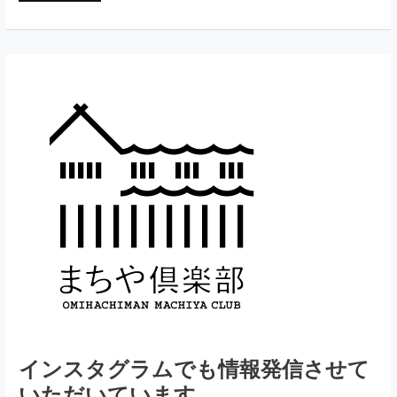
フ
レ
ッ
ト
を
作
成
し
ま
し
た
インスタグラムでも情報発信させて
いただいています