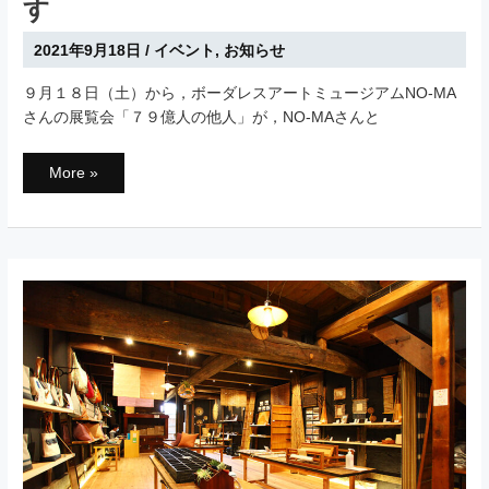
す
2021年9月18日
/
イベント
,
お知らせ
９月１８日（土）から，ボーダレスアートミュージアムNO-MA
さんの展覧会「７９億人の他人」が，NO-MAさんと
ボ
More »
ー
ダ
レ
ス
ア
ー
ト
ミ
ュ
ー
ジ
ア
ム
NO-
MA
さ
ん
の
展
覧
会
が