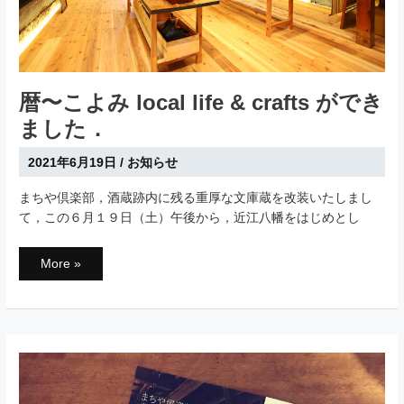
開
催
さ
れ
て
い
ま
す
暦〜こよみ local life & crafts ができ
ました．
2021年6月19日
/
お知らせ
まちや倶楽部，酒蔵跡内に残る重厚な文庫蔵を改装いたしまし
て，この６月１９日（土）午後から，近江八幡をはじめとし
暦〜
More »
こ
よ
み
local
life
&
crafts
が
で
き
ま
し