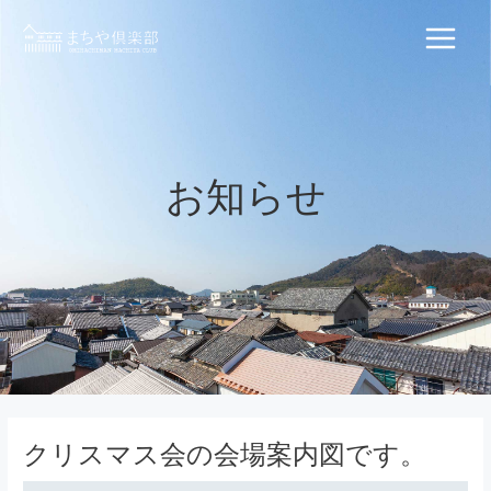
内
容
Main
を
ス
Menu
キ
ッ
プ
お知らせ
クリスマス会の会場案内図です。