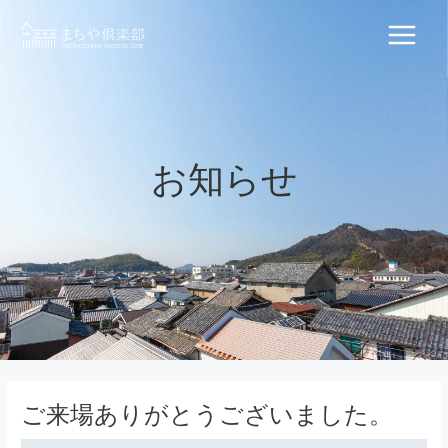
内
容
Main
を
ス
Menu
キ
ッ
プ
お知らせ
ご来場ありがとうございました。