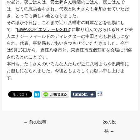
お昼と、夜ごはんは、
安土夢さん
特製のごはん。夜ごはんで
は、ゼミの慰労会をされ、代表と岡田さんも参加させていただ
き、とっても楽しい会となりました。
そのほか今日は、これまで近江八幡市の町屋などを会場にし
て、”
BIWAKOビエンナーレ2012
”に取り組んでおられるＮＰＯ法
人エナジーフィールドのディレクターの中田さんもお越しにな
られ、代表、事務局もごあいさつさせていただきました。今年
は9月15日から、近江八幡市と、東近江市五個荘町を会場に開催
されるとのことです。
本日も、たくさんのいろんな人たちが近江八幡まちや倶楽部に
お越しになられました。今後ともよろしくお願い申し上げま
す。
Post
←
前の投稿
次の投
navigation
稿
→