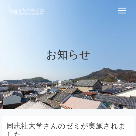
内
容
Main
を
ス
Menu
キ
ッ
プ
お知らせ
同志社大学さんのゼミが実施されま
した。