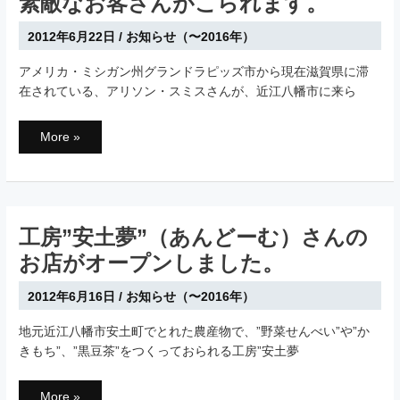
素敵なお客さんがこられます。
話
し
合
い
2012年6月22日
/
お知らせ（〜2016年）
を
し
ま
アメリカ・ミシガン州グランドラピッズ市から現在滋賀県に滞
し
在されている、アリソン・スミスさんが、近江八幡市に来ら
た。
近
More »
江
八
幡
の
姉
妹
都
市
工房”安土夢”（あんどーむ）さんの
グ
ラ
お店がオープンしました。
ン
ド
ラ
2012年6月16日
/
お知らせ（〜2016年）
ピ
ッ
ズ
地元近江八幡市安土町でとれた農産物で、”野菜せんべい”や”か
市
（ア
きもち”、”黒豆茶”をつくっておられる工房”安土夢
メ
リ
カ・
ミ
工
More »