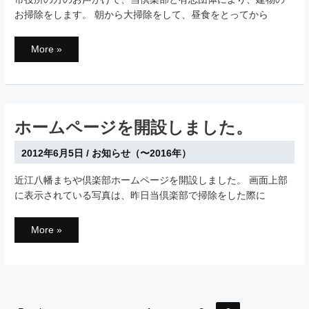
お掃除をします。 朝から大掃除をして、昼食をとってから
建
More »
物
の
お
掃
除
を
し
ま
ホームページを開設しました。
す。
2012年6月5日
/
お知らせ（〜2016年）
近江八幡まちや倶楽部ホームページを開設しました。 画面上部
に表示されている写真は、昨日当倶楽部で掃除をした際に
ホ
More »
ー
ム
ペ
ー
ジ
を
開
設
Post