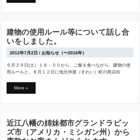
リ
ソ
ン
さ
ん、
ラ
ン
ス
建物の使用ルール等について話し合
さ
ん
いをしました。
と”は
ち
ま
2012年7月2日
/
お知らせ（〜2016年）
ん
ツ
ア
６月２９日(土）１８：００から、ご飯を食べながら、建物の使
ー”を
し
用ルールと、８月１２日に地元仲屋（すわい）町の商店街
ま
し
た。
建
More »
物
の
使
用
ル
ー
ル
等
近江八幡の姉妹都市グランドラピッ
に
つ
ズ市（アメリカ・ミシガン州）から
い
て