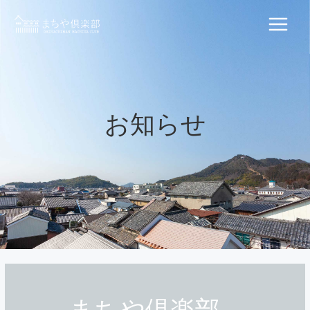
内
容
Main
を
ス
Menu
キ
ッ
プ
お知らせ
まちや倶楽部