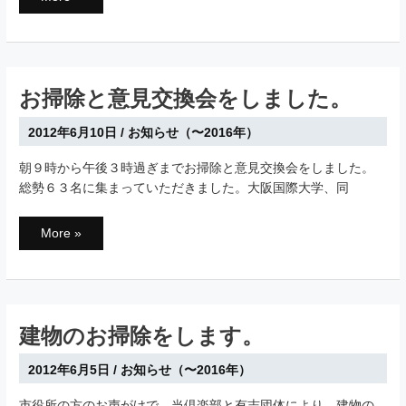
シ
房”安
ガ
土
ン
夢”（あ
州）
ん
か
ど
ら
ー
素
む）
敵
さ
お掃除と意見交換会をしました。
な
ん
お
の
客
お
さ
2012年6月10日
/
お知らせ（〜2016年）
店
ん
が
が
オ
こ
朝９時から午後３時過ぎまでお掃除と意見交換会をしました。
ー
ら
プ
総勢６３名に集まっていただきました。大阪国際大学、同
れ
ン
ま
し
す。
ま
し
お
More »
た。
掃
除
と
意
見
交
換
会
建物のお掃除をします。
を
し
ま
2012年6月5日
/
お知らせ（〜2016年）
し
た。
市役所の方のお声がけで、当倶楽部と有志団体により、建物の